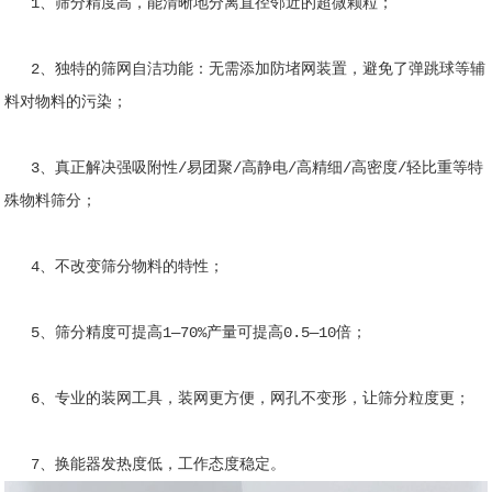
1、筛分精度高，能清晰地分离直径邻近的超微颗粒；
2、独特的筛网自洁功能：无需添加防堵网装置，避免了弹跳球等辅
料对物料的污染；
3、真正解决强吸附性/易团聚/高静电/高精细/高密度/轻比重等特
殊物料筛分；
4、不改变筛分物料的特性；
5、筛分精度可提高1—70%产量可提高0.5—10倍；
6、专业的装网工具，装网更方便，网孔不变形，让筛分粒度更；
7、换能器发热度低，工作态度稳定。